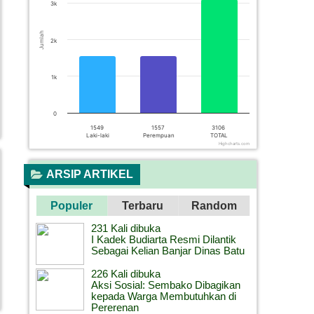
3k
Jumlah
2k
1k
0
1549
1557
3106
Laki-laki
Perempuan
TOTAL
Highcharts.com
End of interactive chart.
ARSIP ARTIKEL
Populer
Terbaru
Random
231 Kali dibuka
I Kadek Budiarta Resmi Dilantik
Sebagai Kelian Banjar Dinas Batu
226 Kali dibuka
Aksi Sosial: Sembako Dibagikan
kepada Warga Membutuhkan di
Pererenan