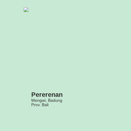
Beranda
Profil
Pemerintahan
Data
Warga
Pererenan
Status
Mengwi, Badung
Prov. Bali
Desa
Regulasi