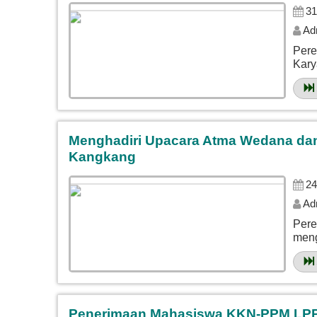
31
Ad
Pere
Kary
Menghadiri Upacara Atma Wedana da
Kangkang
24
Ad
Pere
meng
Penerimaan Mahasiswa KKN-PPM LPPM