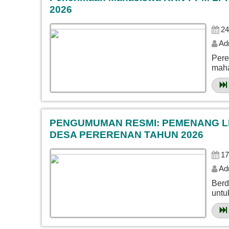
2026
24
Ad
Pere
maha
PENGUMUMAN RESMI: PEMENANG L
DESA PERERENAN TAHUN 2026
17
Ad
Berd
untu