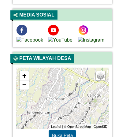
MEDIA SOSIAL
PETA WILAYAH DESA
+
−
Leaflet
|
© OpenStreetMap
|
OpenSID
Buka Peta