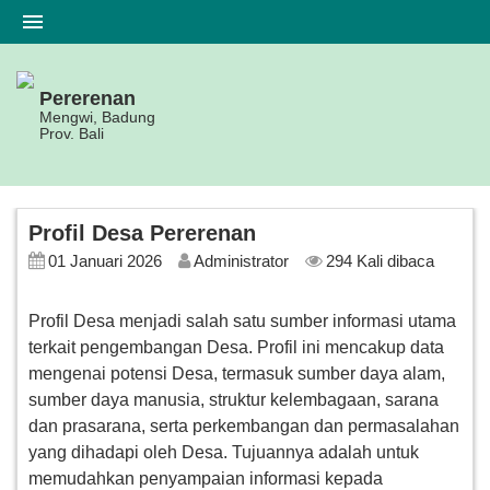
Pererenan
Mengwi, Badung
Prov. Bali
Beranda
Profil
Profil Desa Pererenan
Pemerintahan
01 Januari 2026
Administrator
294 Kali dibaca
Data
Warga
Profil Desa menjadi salah satu sumber informasi utama
terkait pengembangan Desa. Profil ini mencakup data
Status
mengenai potensi Desa, termasuk sumber daya alam,
Desa
sumber daya manusia, struktur kelembagaan, sarana
dan prasarana, serta perkembangan dan permasalahan
Regulasi
yang dihadapi oleh Desa. Tujuannya adalah untuk
memudahkan penyampaian informasi kepada