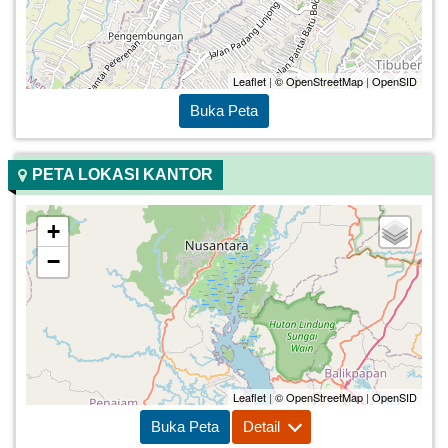
Leaflet
|
© OpenStreetMap
|
OpenSID
Buka Peta
PETA LOKASI KANTOR
+
−
Leaflet
|
© OpenStreetMap
|
OpenSID
Buka Peta
Detail