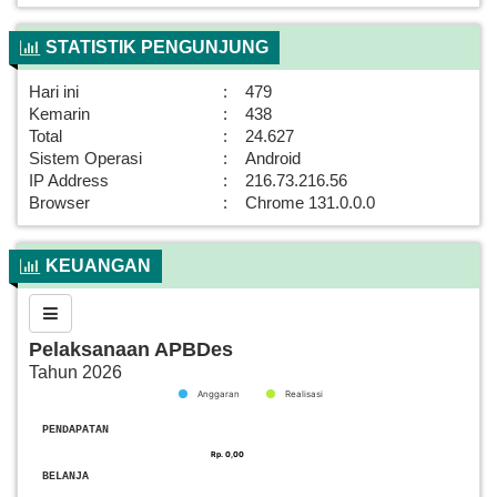
STATISTIK PENGUNJUNG
Hari ini
:
479
Kemarin
:
438
Total
:
24.627
Sistem Operasi
:
Android
IP Address
:
216.73.216.56
Browser
:
Chrome 131.0.0.0
KEUANGAN
Toogle navigation
Pelaksanaan APBDes
Tahun 2026
Anggaran
Realisasi
Chart
End of interactive chart.
Bar chart with 2 data series.
PENDAPATAN
The chart has 1 X axis displaying categories.
Chart
Rp. 0,00
Rp. 0,00
End of interactive chart.
The chart has 1 Y axis displaying values. Data ranges from 0
BELANJA
Bar chart with 2 data series.