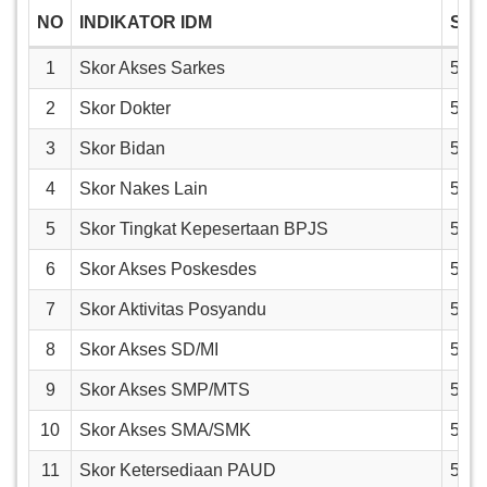
NO
INDIKATOR IDM
SK
1
Skor Akses Sarkes
5
2
Skor Dokter
5
3
Skor Bidan
5
4
Skor Nakes Lain
5
5
Skor Tingkat Kepesertaan BPJS
5
6
Skor Akses Poskesdes
5
7
Skor Aktivitas Posyandu
5
8
Skor Akses SD/MI
5
9
Skor Akses SMP/MTS
5
10
Skor Akses SMA/SMK
5
11
Skor Ketersediaan PAUD
5