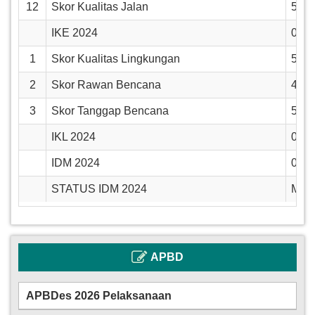
12
Skor Kualitas Jalan
5
IKE 2024
0.9
1
Skor Kualitas Lingkungan
5
2
Skor Rawan Bencana
4
3
Skor Tanggap Bencana
5
IKL 2024
0.9
IDM 2024
0.9
STATUS IDM 2024
Mand
APBD
APBDes 2026 Pelaksanaan