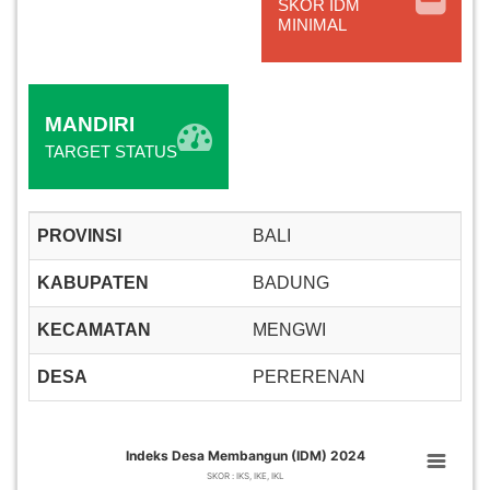
SKOR IDM
Lapak
MINIMAL
Desa
Lainnya
MANDIRI
Perangkat
TARGET STATUS
PROVINSI
BALI
KABUPATEN
BADUNG
KECAMATAN
MENGWI
DESA
PERERENAN
Indeks Desa Membangun (IDM) 2024
Indeks Desa Membangun (IDM) 2024
Pie chart with 3 slices.
SKOR : IKS, IKE, IKL