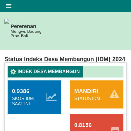
Pererenan
Mengwi, Badung
Prov. Bali
Beranda
Profil
Status Indeks Desa Membangun (IDM) 2024
Pemerintahan
INDEK DESA MEMBANGUN
Data
Warga
0.9386
MANDIRI
SKOR IDM
STATUS IDM
Status
SAAT INI
Desa
Regulasi
0.8156