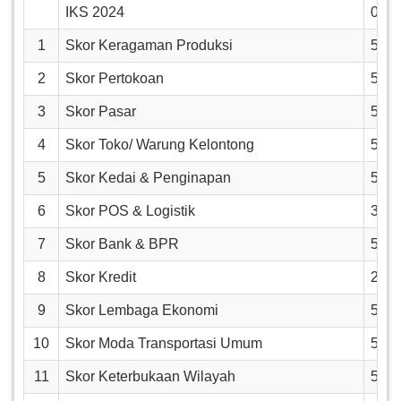
IKS 2024
0.9
1
Skor Keragaman Produksi
5
2
Skor Pertokoan
5
3
Skor Pasar
5
4
Skor Toko/ Warung Kelontong
5
5
Skor Kedai & Penginapan
5
6
Skor POS & Logistik
3
7
Skor Bank & BPR
5
8
Skor Kredit
2
9
Skor Lembaga Ekonomi
5
10
Skor Moda Transportasi Umum
5
11
Skor Keterbukaan Wilayah
5