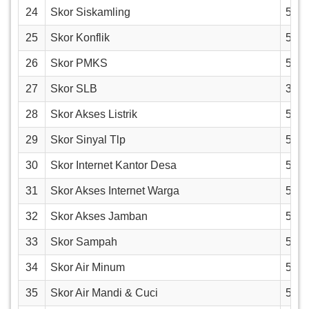
24
Skor Siskamling
5
25
Skor Konflik
5
26
Skor PMKS
5
27
Skor SLB
3
28
Skor Akses Listrik
5
29
Skor Sinyal Tlp
5
30
Skor Internet Kantor Desa
5
31
Skor Akses Internet Warga
5
32
Skor Akses Jamban
5
33
Skor Sampah
5
34
Skor Air Minum
5
35
Skor Air Mandi & Cuci
5